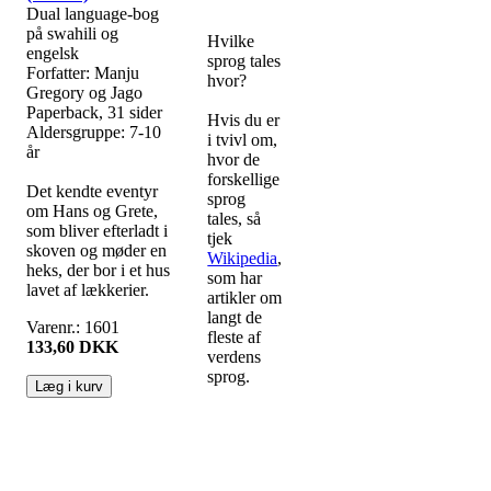
Dual language-bog
på swahili og
Hvilke
engelsk
sprog tales
Forfatter: Manju
hvor?
Gregory og Jago
Paperback, 31 sider
Hvis du er
Aldersgruppe: 7-10
i tvivl om,
år
hvor de
forskellige
Det kendte eventyr
sprog
om Hans og Grete,
tales, så
som bliver efterladt i
tjek
skoven og møder en
Wikipedia
,
heks, der bor i et hus
som har
lavet af lækkerier.
artikler om
langt de
Varenr.: 1601
fleste af
133,60 DKK
verdens
sprog.