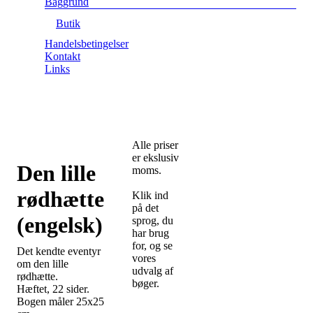
Baggrund
Butik
Handelsbetingelser
Kontakt
Links
Alle priser
er ekslusiv
Den lille
moms.
rødhætte
Klik ind
på det
(engelsk)
sprog, du
har brug
for, og se
Det kendte eventyr
vores
om den lille
udvalg af
rødhætte.
bøger.
Hæftet, 22 sider.
Bogen måler 25x25