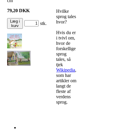
cm
79,20
DKK
Hvilke
sprog tales
Læg i
hvor?
stk.
kurv
Hvis du er
i tvivl om,
hvor de
forskellige
sprog
tales, så
tjek
Wikipedia
,
som har
artikler om
langt de
fleste af
verdens
sprog.