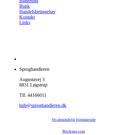
Baggrund
Butik
Handelsbetingelser
Kontakt
Links
Sproghandleren
Augustavej 3
8831 Løgstrup
Tlf. 44166011
hnb@sproghandleren.dk
Vis almindelig hjemmeside
Bricksite.com